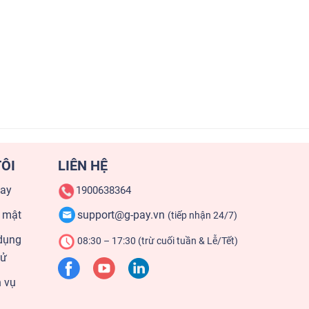
ÔI
LIÊN HỆ
pay
1900638364
 mật
support@g-pay.vn
(tiếp nhận 24/7)
dụng
08:30 – 17:30 (trừ cuối tuần & Lễ/Tết)
tử
h vụ