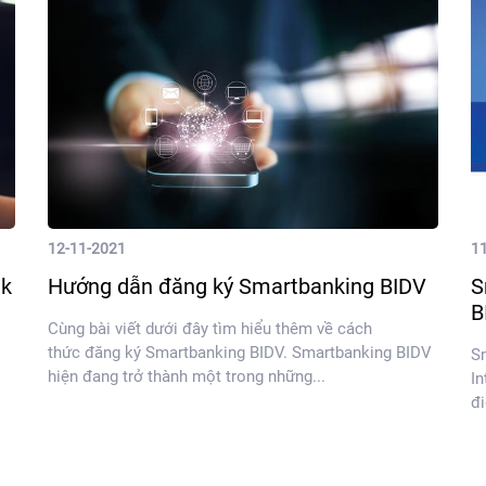
12-11-2021
1
nk
Hướng dẫn đăng ký Smartbanking BIDV
S
B
Cùng bài viết dưới đây tìm hiểu thêm về cách
thức đăng ký Smartbanking BIDV. Smartbanking BIDV
S
hiện đang trở thành một trong những...
In
đi