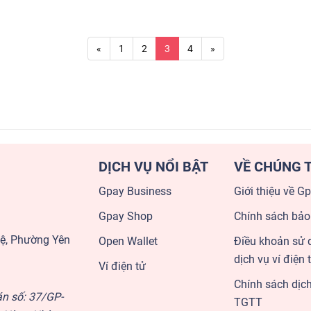
«
1
2
3
4
»
DỊCH VỤ NỔI BẬT
VỀ CHÚNG T
Gpay Business
Giới thiệu về G
Gpay Shop
Chính sách bảo
uệ, Phường Yên
Open Wallet
Điều khoản sử 
dịch vụ ví điện 
Ví điện tử
Chính sách dịc
án số: 37/GP-
TGTT