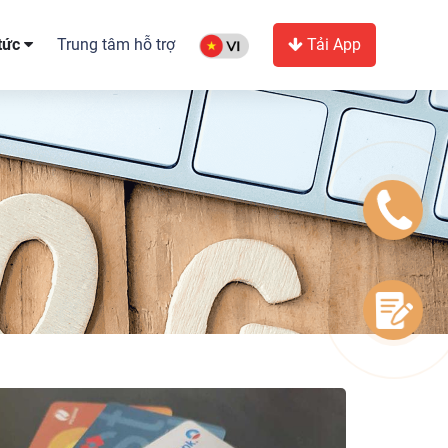
 tức
Trung tâm hỗ trợ
Tải App