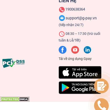
LIÊN HỆ
1900638364
support@g-pay.vn
(tiếp nhận 24/7)
08:30 – 17:30 (trừ cuối
tuần & Lễ/Tết)
Tải về ứng dụng Gpay