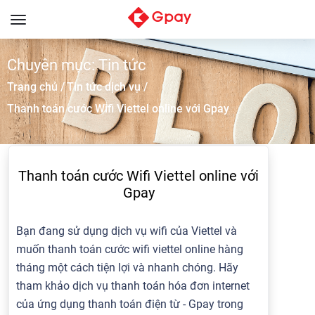
Toggle
navigation
Chuyên mục: Tin tức
Trang chủ /
Tin tức dịch vụ /
Thanh toán cước Wifi Viettel online với Gpay
Thanh toán cước Wifi Viettel online với
Gpay
Bạn đang sử dụng dịch vụ wifi của Viettel và
muốn thanh toán cước wifi viettel online hàng
tháng một cách tiện lợi và nhanh chóng. Hãy
tham khảo dịch vụ thanh toán hóa đơn internet
của ứng dụng thanh toán điện từ - Gpay trong