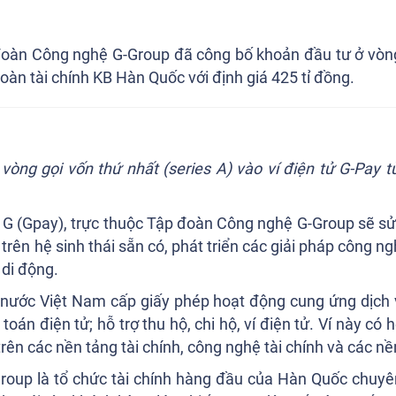
 đoàn Công nghệ G-Group đã công bố khoản đầu tư ở vòng 
đoàn tài chính KB Hàn Quốc với định giá 425 tỉ đồng.
vòng gọi vốn thứ nhất (series A) vào ví điện tử G-Pay t
 G (Gpay), trực thuộc Tập đoàn Công nghệ G-Group sẽ sử
trên hệ sinh thái sẵn có, phát triển các giải pháp công n
ị di động.
ước Việt Nam cấp giấy phép hoạt động cung ứng dịch vụ
oán điện tử; hỗ trợ thu hộ, chi hộ, ví điện tử. Ví này có 
trên các nền tảng tài chính, công nghệ tài chính và các nền
 Group là tổ chức tài chính hàng đầu của Hàn Quốc chuyê