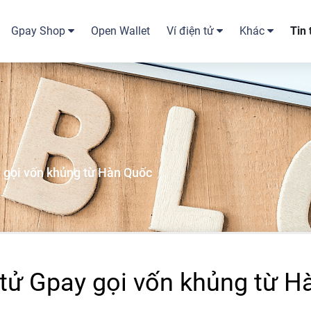
Gpay Shop
Open Wallet
Ví điện tử
Khác
Tin
y gọi vốn khủng từ Hàn Quốc
 tử Gpay gọi vốn khủng từ 