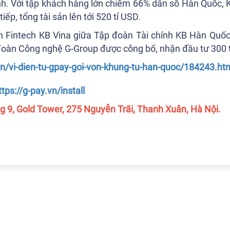
ính. Với tập khách hàng lớn chiếm 66% dân số Hàn Quốc, 
iếp, tổng tài sản lên tới 520 tỉ USD.
nh Fintech KB Vina giữa Tập đoàn Tài chính KB Hàn Quố
oàn Công nghệ G-Group được công bố, nhận đầu tư 300 tỷ
vn/vi-dien-tu-gpay-goi-von-khung-tu-han-quoc/184243.ht
ttps://g-pay.vn/install
g 9, Gold Tower, 275 Nguyễn Trãi, Thanh Xuân, Hà Nội.