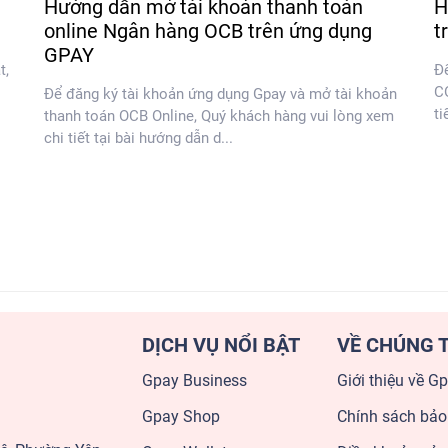
Hướng dẫn mở tài khoản thanh toán
H
online Ngân hàng OCB trên ứng dụng
t
GPAY
t,
Đ
CÓ
Để đăng ký tài khoản ứng dụng Gpay và mở tài khoản
ti
thanh toán OCB Online, Quý khách hàng vui lòng xem
chi tiết tại bài hướng dẫn d...
DỊCH VỤ NỔI BẬT
VỀ CHÚNG T
Gpay Business
Giới thiệu về G
Gpay Shop
Chính sách bảo