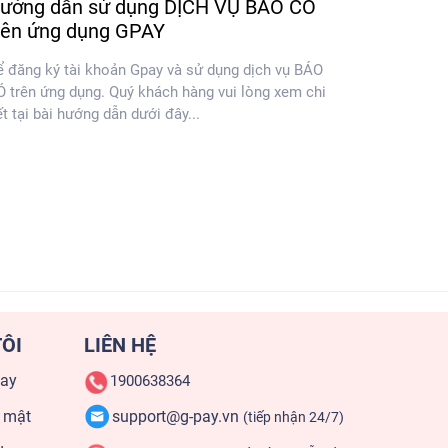
ướng dẫn sử dụng DỊCH VỤ BÁO CÓ
rên ứng dụng GPAY
ể đăng ký tài khoản Gpay và sử dụng dịch vụ BÁO
 trên ứng dụng. Quý khách hàng vui lòng xem chi
ết tại bài hướng dẫn dưới đây...
ÔI
LIÊN HỆ
pay
1900638364
 mật
support@g-pay.vn
(tiếp nhận 24/7)