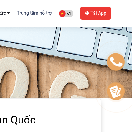
 tức
Trung tâm hỗ trợ
Tải App
Hàn Quốc