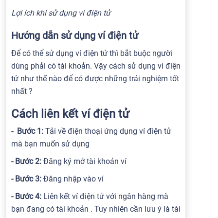
Lợi ích khi sử dụng ví điện tử
Hướng dẫn sử dụng ví điện tử
Để có thể sử dụng ví điện tử thì bắt buộc người
dùng phải có tài khoản. Vậy cách sử dụng ví điện
tử như thế nào để có được những trải nghiệm tốt
nhất ?
Cách liên kết ví điện tử
- Bước 1:
Tải về điện thoại ứng dụng ví điện tử
mà bạn muốn sử dụng
- Bước 2:
Đăng ký mở tài khoản ví
- Bước 3:
Đăng nhập vào ví
- Bước 4:
Liên kết ví điện tử với ngân hàng mà
bạn đang có tài khoản . Tuy nhiên cần lưu ý là tài