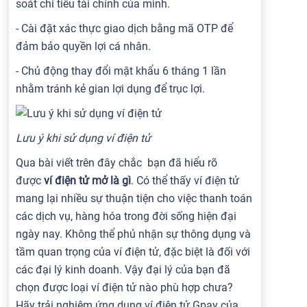
soát chi tiêu tài chính của mình.
- Cài đặt xác thực giao dịch bằng mã OTP để
đảm bảo quyền lợi cá nhân.
- Chủ động thay đổi mật khẩu 6 tháng 1 lần
nhằm tránh kẻ gian lợi dụng để trục lợi.
Lưu ý khi sử dụng ví điện tử
Qua bài viết trên đây chắc bạn đã hiểu rõ
được
ví điện tử mở là gì
. Có thể thấy ví điện tử
mang lại nhiều sự thuận tiện cho việc thanh toán
các dịch vụ, hàng hóa trong đời sống hiện đại
ngày nay. Không thể phủ nhận sự thông dụng và
tầm quan trọng của ví điện tử, đặc biệt là đối với
các đại lý kinh doanh. Vậy đại lý của bạn đã
chọn được loại ví điện tử nào phù hợp chưa?
Hãy trải nghiệm ứng dụng ví điện tử Gpay của