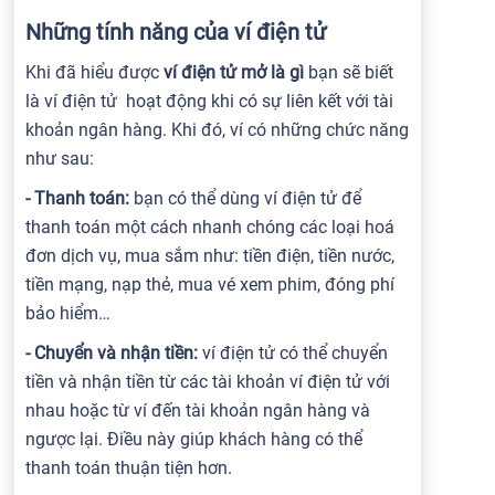
Những tính năng của ví điện tử
Khi đã hiểu được
ví điện tử mở là gì
bạn sẽ biết
là ví điện tử hoạt động khi có sự liên kết với tài
khoản ngân hàng. Khi đó, ví có những chức năng
như sau:
- Thanh toán:
bạn có thể dùng ví điện tử để
thanh toán một cách nhanh chóng các loại hoá
đơn dịch vụ, mua sắm như: tiền điện, tiền nước,
tiền mạng, nạp thẻ, mua vé xem phim, đóng phí
bảo hiểm…
- Chuyển và nhận tiền:
ví điện tử có thể chuyển
tiền và nhận tiền từ các tài khoản ví điện tử với
nhau hoặc từ ví đến tài khoản ngân hàng và
ngược lại. Điều này giúp khách hàng có thể
thanh toán thuận tiện hơn.