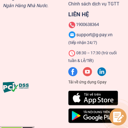
Chính sách dịch vụ TGTT
Ngân Hàng Nhà Nước.
LIÊN HỆ
1900638364
support@g-pay.vn
(tiếp nhận 24/7)
08:30 – 17:30 (trừ cuối
tuần & Lễ/Tết)
Tải về ứng dụng Gpay