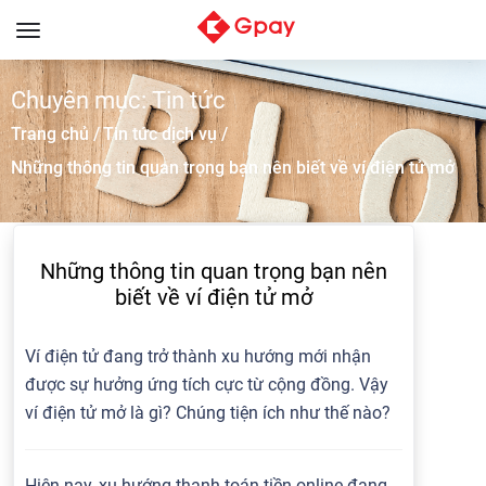
Toggle
navigation
Chuyên mục: Tin tức
Trang chủ /
Tin tức dịch vụ /
Những thông tin quan trọng bạn nên biết về ví điện tử mở
Những thông tin quan trọng bạn nên
biết về ví điện tử mở
Ví điện tử đang trở thành xu hướng mới nhận
được sự hưởng ứng tích cực từ cộng đồng. Vậy
ví điện tử mở là gì? Chúng tiện ích như thế nào?
Hiện nay, xu hướng thanh toán tiền online đang