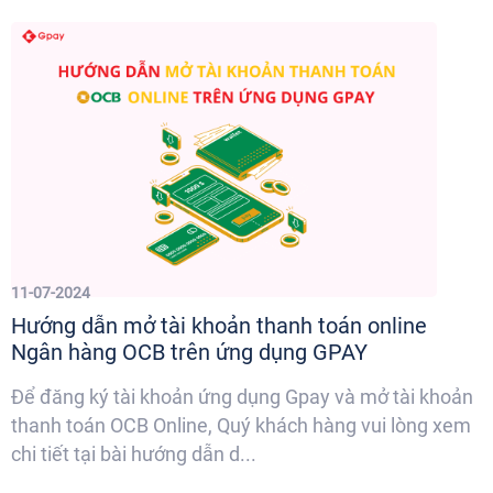
11-07-2024
Hướng dẫn mở tài khoản thanh toán online
Ngân hàng OCB trên ứng dụng GPAY
Để đăng ký tài khoản ứng dụng Gpay và mở tài khoản
thanh toán OCB Online, Quý khách hàng vui lòng xem
chi tiết tại bài hướng dẫn d...