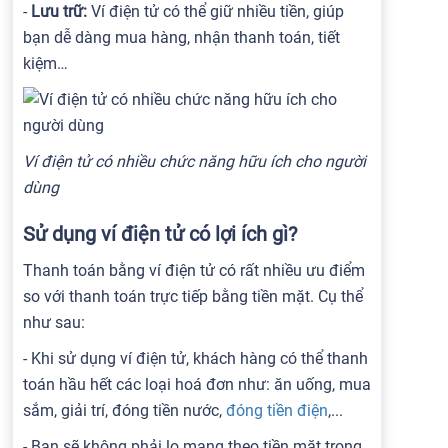
-
Lưu trữ:
Ví điện tử có thể giữ nhiều tiền, giúp
bạn dễ dàng mua hàng, nhận thanh toán, tiết
kiệm…
Ví điện tử có nhiều chức năng hữu ích cho người
dùng
Sử dụng ví điện tử có lợi ích gì?
Thanh toán bằng ví điện tử có rất nhiều ưu điểm
so với thanh toán trực tiếp bằng tiền mặt. Cụ thể
như sau:
- Khi sử dụng ví điện tử, khách hàng có thể thanh
toán hầu hết các loại hoá đơn như: ăn uống, mua
sắm, giải trí, đóng tiền nước,
đóng tiền điện
,...
- Bạn sẽ không phải lo mang theo tiền mặt trong