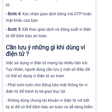
tử.
- Bước 4:
Xác nhận giao dịch bằng mã OTP hoặc
mật khẩu của bạn
- Bước 5:
Kết thúc giao dịch và đăng xuất ví điện
tử để đảm bảo an toàn.
Cần lưu ý những gì khi dùng ví
điện tử ?
Việc sử dụng ví điện tử mang lại nhiều tiện ích.
Tuy nhiên, người dùng cần lưu ý một số điều để
có thể sử dụng ví điện tử an toàn.
- Phải luôn luôn chủ động bảo mật thông tin ví
điện tử để tránh bị kẻ gian trục lợi.
- Không dùng chung tài khoản ví điện tử với bất
kỳ ai để có thể đảm bảo an toàn và dễ dàng kiểm