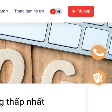
 tức
Trung tâm hỗ trợ
Tải App
g thấp nhất