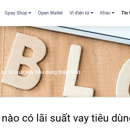
Gpay Shop
Open Wallet
Ví điện tử
Khác
Tin
ó lãi suất vay tiêu dùng thấp nhất
nào có lãi suất vay tiêu dùn