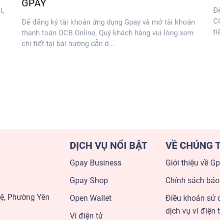
GPAY
t,
Đ
CÓ
Để đăng ký tài khoản ứng dụng Gpay và mở tài khoản
ti
thanh toán OCB Online, Quý khách hàng vui lòng xem
chi tiết tại bài hướng dẫn d...
DỊCH VỤ NỔI BẬT
VỀ CHÚNG T
Gpay Business
Giới thiệu về G
Gpay Shop
Chính sách bảo
uệ, Phường Yên
Open Wallet
Điều khoản sử 
dịch vụ ví điện 
Ví điện tử