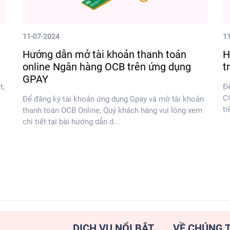
11-07-2024
1
Hướng dẫn mở tài khoản thanh toán
H
online Ngân hàng OCB trên ứng dụng
t
GPAY
t,
Đ
CÓ
Để đăng ký tài khoản ứng dụng Gpay và mở tài khoản
ti
thanh toán OCB Online, Quý khách hàng vui lòng xem
chi tiết tại bài hướng dẫn d...
DỊCH VỤ NỔI BẬT
VỀ CHÚNG T