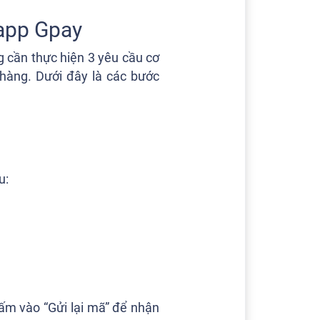
 app Gpay
 cần thực hiện 3 yêu cầu cơ
 hàng. Dưới đây là các bước
u:
m vào “Gửi lại mã” để nhận