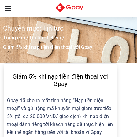
Toggle
navigation
Chuyên mục: Tin tức
Trang chủ /
Tin tức dịch vụ /
Giảm 5% khi nạp tiền điện thoại với Gpay
Giảm 5% khi nạp tiền điện thoại với
Gpay
Gpay đã cho ra mắt tính năng “Nạp tiền điện
thoại” và gửi tặng mã khuyến mại giảm trực tiếp
5% (tối đa 20.000 VND/ giao dịch) khi nạp điện
thoại dành riêng tới khách hàng đã thực hiện liên
kết thẻ ngân hàng trên với tài khoản ví Gpay