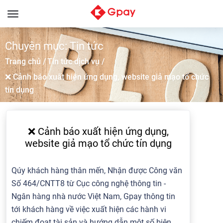
Toggle
navigation
Chuyên mục: Tin tức
Trang chủ /
Tin tức dịch vụ /
❌ Cảnh báo xuất hiện ứng dụng, website giả mạo tổ chức
tín dụng
❌ Cảnh báo xuất hiện ứng dụng,
website giả mạo tổ chức tín dụng
Qúy khách hàng thân mến, Nhận được Công văn
Số 464/CNTT8 từ Cục công nghệ thông tin -
Ngân hàng nhà nước Việt Nam, Gpay thông tin
tới khách hàng về việc xuất hiện các hành vi
chiếm đoạt tài sản và hướng dẫn một số biện