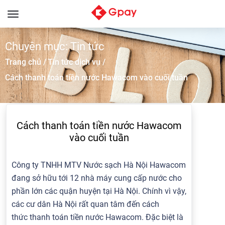
Toggle
navigation
Chuyên mục: Tin tức
Trang chủ /
Tin tức dịch vụ /
Cách thanh toán tiền nước Hawacom vào cuối tuần
Cách thanh toán tiền nước Hawacom
vào cuối tuần
Công ty TNHH MTV Nước sạch Hà Nội Hawacom
đang sở hữu tới 12 nhà máy cung cấp nước cho
phần lớn các quận huyện tại Hà Nội. Chính vì vậy,
các cư dân Hà Nội rất quan tâm đến cách
thức thanh toán tiền nước Hawacom. Đặc biệt là