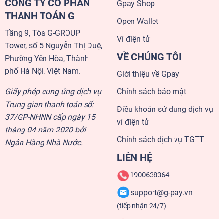
CÔNG TY CỔ PHẦN
Gpay Shop
THANH TOÁN G
Open Wallet
Tầng 9, Tòa G-GROUP
Ví điện tử
Tower, số 5 Nguyễn Thị Duệ,
VỀ CHÚNG TÔI
Phường Yên Hòa, Thành
phố Hà Nội, Việt Nam.
Giới thiệu về Gpay
Giấy phép cung ứng dịch vụ
Chính sách bảo mật
Trung gian thanh toán số:
Điều khoản sử dụng dịch vụ
37/GP-NHNN cấp ngày 15
ví điện tử
tháng 04 năm 2020 bởi
Chính sách dịch vụ TGTT
Ngân Hàng Nhà Nước.
LIÊN HỆ
1900638364
support@g-pay.vn
(tiếp nhận 24/7)