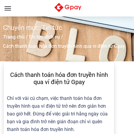
Toggle
navigation
Chuyên mục: Tin tức
Trang chủ /
Tin tức dịch vụ /
Cách thanh toán hóa đơn truyền hình qua ví điện tử Gpay
Cách thanh toán hóa đơn truyền hình
qua ví điện tử Gpay
Chỉ với vài cú chạm, việc thanh toán hóa đơn
truyền hình qua ví điện tử trở nên đơn giản hơn
bao giờ hết. Đừng để việc giải trí hằng ngày của
bạn và gia đình trở nên gián đoạn chỉ vì quên
thanh toán hóa đơn truyền hình.