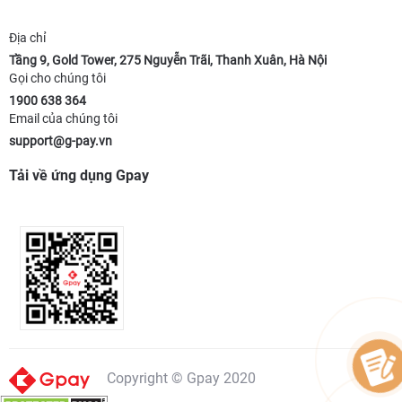
Địa chỉ
Tầng 9, Gold Tower, 275 Nguyễn Trãi, Thanh Xuân, Hà Nội
Gọi cho chúng tôi
1900 638 364
Email của chúng tôi
support@g-pay.vn
Tải về ứng dụng Gpay
Copyright © Gpay 2020