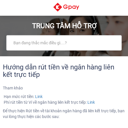
TRUNG TÂM HỖ TRỢ
Hướng dẫn rút tiền về ngân hàng liên
kết trực tiếp
Tham khảo
Hạn mức rút tiền:
Link
Phí rút tiền từ Ví về ngân hàng liên kết trực tiếp:
Link
Để thực hiện Rút tiền về tài khoản ngân hàng đã liên kết trực tiếp, bạn
vui lòng thực hiện các bước sau: